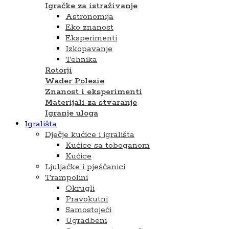
Igračke za istraživanje
Astronomija
Eko znanost
Eksperimenti
Izkopavanje
Tehnika
Rotorji
Wader Polesie
Znanost i eksperimenti
Materijali za stvaranje
Igranje uloga
Igrališta
Dječje kućice i igrališta
Kućice sa toboganom
Kućice
Ljuljačke i pješčanici
Trampolini
Okrugli
Pravokutni
Samostojeći
Ugradbeni