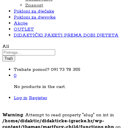
Znanost
Pokloni za dječake
Pokloni za djevojke
Akcije
OUTLET
DIDAKTIČKI PAKETI PREMA DOBI DJETETA
All
Traži
Trebate pomoć?
091 73 78 355
0
No products in the cart.
Log in
Register
Warning
: Attempt to read property "slug" on int in
/home/didaktic/didakticke-igracke.hr/wp-
content/themes/martfury-child/functions.php
on