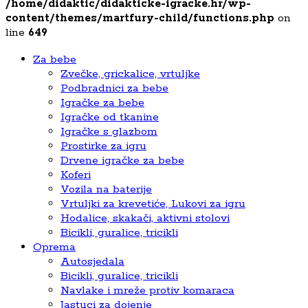
/home/didaktic/didakticke-igracke.hr/wp-
content/themes/martfury-child/functions.php
on
line
649
Za bebe
Zvečke, grickalice, vrtuljke
Podbradnici za bebe
Igračke za bebe
Igračke od tkanine
Igračke s glazbom
Prostirke za igru
Drvene igračke za bebe
Koferi
Vozila na baterije
Vrtuljki za krevetiće, Lukovi za igru
Hodalice, skakači, aktivni stolovi
Bicikli, guralice, tricikli
Oprema
Autosjedala
Bicikli, guralice, tricikli
Navlake i mreže protiv komaraca
Jastuci za dojenje