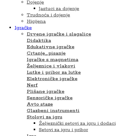
Dojenje
Jastuci za dojenje
Trudnoća i dojenje
Higijena
Igračke
Drvene igračke i slagalice
Didaktika
Edukativne igračke
Crtanje_pisanje
Igračke s magnetima
Željeznice i vlakovi
Lutke i pribor za lutke
Elektroničke igračke
Nerf
Plišane igračke
Senzoričke igračke
Avto staze
Glazbeni instrumenti
Stolovi za igru
Željeznički setovi za igru i dodaci
Setovi za igru ​​i pribor