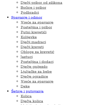
Dječji pribor od silikona
Bočice i pribor
Podbradci
Spavanje i odmor
Vreće za spavanje
Posteljina i pribor
Putni krevetići
Kolijevke
Dječji madraci
Dječji kreveti
Obloge za krevetić
Jastuci
Posteljina i dodaci
Dječje gnijezdo
Ljuljačke za bebe
Dječje ogradice
Vreće za spavanje
Deke
Šetnje i putovanja
Kolica
Dječja kolica