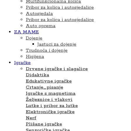
Multifunkcionalna kolica
Pribor za kolica i autosjedalice
Autosjedala
Pribor za kolica i autosjedalice
Auto oprema
ZA MAME
Dojenje
Jastuci za dojenje
Trudnoća i dojenje
Higijena
Igračke
Drvene igračke i slagalice
Didaktika
Edukativne igračke
Crtanje_pisanje
Igračke s magnetima
Željeznice i vlakovi
Lutke i pribor za lutke
Elektroničke igračke
Nerf
Plišane igračke
Senzoričke igračke