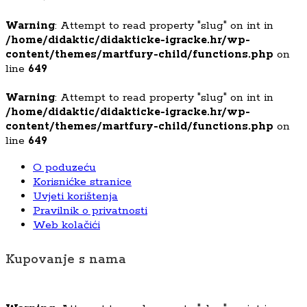
Warning
: Attempt to read property "slug" on int in
/home/didaktic/didakticke-igracke.hr/wp-
content/themes/martfury-child/functions.php
on
line
649
Warning
: Attempt to read property "slug" on int in
/home/didaktic/didakticke-igracke.hr/wp-
content/themes/martfury-child/functions.php
on
line
649
O poduzeću
Korisnićke stranice
Uvjeti korištenja
Pravilnik o privatnosti
Web kolačići
Kupovanje s nama