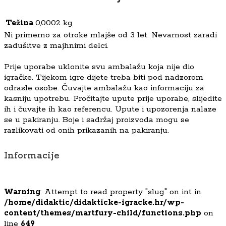
Težina
0,0002 kg
Ni primerno za otroke mlajše od 3 let. Nevarnost zaradi
zadušitve z majhnimi delci.
Prije uporabe uklonite svu ambalažu koja nije dio
igračke. Tijekom igre dijete treba biti pod nadzorom
odrasle osobe. Čuvajte ambalažu kao informaciju za
kasniju upotrebu. Pročitajte upute prije uporabe, slijedite
ih i čuvajte ih kao referencu. Upute i upozorenja nalaze
se u pakiranju. Boje i sadržaj proizvoda mogu se
razlikovati od onih prikazanih na pakiranju.
Informacije
Warning
: Attempt to read property "slug" on int in
/home/didaktic/didakticke-igracke.hr/wp-
content/themes/martfury-child/functions.php
on
line
649