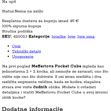
Na upit
Status:
Nema na zalihi
Besplatna dostava za kupnju iznad 45 €
100% sigurna kupnja
Stručna podrška
SKU:
420023
Kategorije:
Igračke
,
Igre
,
Igre uma
Opis
Tehnički detalji
Upozorenje
Na prvi pogled
Meffertova Pocket Cube
izgleda kao
jednostavna 2 × 2 kocka, ali nemojte se zavarati, ono što
vidite nije ono što dobivate. S osi izvan središta i dva
različita segmenta veličine, kada se kodira, slagalica
stvara sve vrste
čudnih
oblika. Možete li ovladati
detaljima i vratiti Meffertovu Pocket Cube u svoj izvorni
oblik kocke?
Dodatne informacije