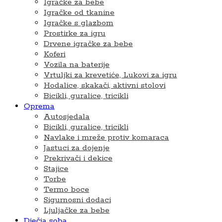
Igračke za bebe
Igračke od tkanine
Igračke s glazbom
Prostirke za igru
Drvene igračke za bebe
Koferi
Vozila na baterije
Vrtuljki za krevetiće, Lukovi za igru
Hodalice, skakači, aktivni stolovi
Bicikli, guralice, tricikli
Oprema
Autosjedala
Bicikli, guralice, tricikli
Navlake i mreže protiv komaraca
Jastuci za dojenje
Prekrivači i dekice
Stajice
Torbe
Termo boce
Sigurnosni dodaci
Ljuljačke za bebe
Dječja soba