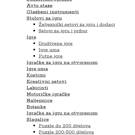
Avto staze
Glazbeni instrumenti
Stolovi za igru
Željeznički setovi za igru i dodaci
Setovi za igru ​​i pribor
Igre
Društvene igre
Igre uma
Putne igre
Igračke za igru na otvorenom
Igre uma
Kostimi
Kreativni setovi
Labirinti
Motoričke igračke
Naljepnice
Bojanke
Igračke za igru na otvorenom
Slagalice
Puzzle do 200 dijelova
Puzzle 200-500 dijelova