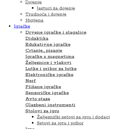
Dojenje
Jastuci za dojenje
Trudnoća i dojenje
Higijena
Igračke
Drvene igračke i slagalice
Didaktika
Edukativne igračke
Crtanje_pisanje
Igračke s magnetima
Željeznice i vlakovi
Lutke i pribor za lutke
Elektroničke igračke
Nerf
Plišane igračke
Senzoričke igračke
Avto staze
Glazbeni instrumenti
Stolovi za igru
Željeznički setovi za igru i dodaci
Setovi za igru ​​i pribor