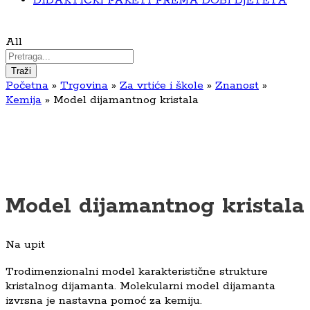
DIDAKTIČKI PAKETI PREMA DOBI DJETETA
All
Traži
Početna
»
Trgovina
»
Za vrtiće i škole
»
Znanost
»
Kemija
»
Model dijamantnog kristala
Model dijamantnog kristala
Na upit
Trodimenzionalni model karakteristične strukture
kristalnog dijamanta. Molekularni model dijamanta
izvrsna je nastavna pomoć za kemiju.