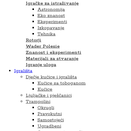
Igračke za istraživanje
Astronomija
Eko znanost
Eksperimenti
Izkopavanje
Tehnika
Rotorji
Wader Polesie
Znanost i eksperimenti
Materijali za stvaranje
Igranje uloga
Igrališta
Dječje kućice i igrališta
Kućice sa toboganom
Kućice
Ljuljačke i pješčanici
Trampolini
Okrugli
Pravokutni
Samostojeći
Ugradbeni