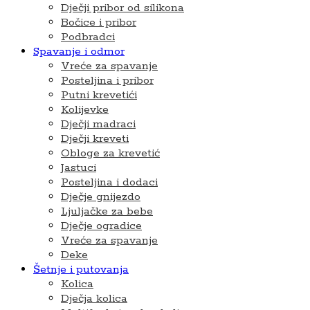
Dječji pribor od silikona
Bočice i pribor
Podbradci
Spavanje i odmor
Vreće za spavanje
Posteljina i pribor
Putni krevetići
Kolijevke
Dječji madraci
Dječji kreveti
Obloge za krevetić
Jastuci
Posteljina i dodaci
Dječje gnijezdo
Ljuljačke za bebe
Dječje ogradice
Vreće za spavanje
Deke
Šetnje i putovanja
Kolica
Dječja kolica