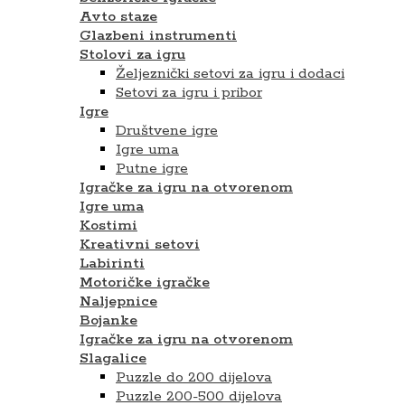
Avto staze
Glazbeni instrumenti
Stolovi za igru
Željeznički setovi za igru i dodaci
Setovi za igru ​​i pribor
Igre
Društvene igre
Igre uma
Putne igre
Igračke za igru na otvorenom
Igre uma
Kostimi
Kreativni setovi
Labirinti
Motoričke igračke
Naljepnice
Bojanke
Igračke za igru na otvorenom
Slagalice
Puzzle do 200 dijelova
Puzzle 200-500 dijelova