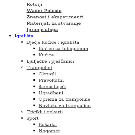
Rotorji
Wader Polesie
Znanost i eksperimenti
Materijali za stvaranje
Igranje uloga
Igrališta
Dječje kućice i igrališta
Kućice sa toboganom
Kućice
Ljuljačke i pješčanici
Trampolini
Okrugli
Pravokutni
Samostojeći
Ugradbeni
Oprema za trampoline
Navlake za trampoline
Tricikli i gokarti
Sport
Košarka
Nogomet