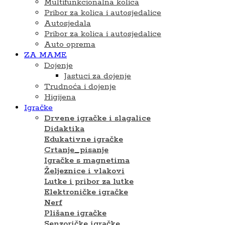
Multifunkcionalna kolica
Pribor za kolica i autosjedalice
Autosjedala
Pribor za kolica i autosjedalice
Auto oprema
ZA MAME
Dojenje
Jastuci za dojenje
Trudnoća i dojenje
Higijena
Igračke
Drvene igračke i slagalice
Didaktika
Edukativne igračke
Crtanje_pisanje
Igračke s magnetima
Željeznice i vlakovi
Lutke i pribor za lutke
Elektroničke igračke
Nerf
Plišane igračke
Senzoričke igračke