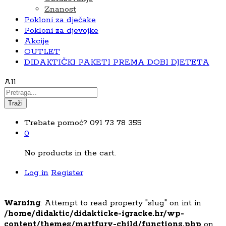
Znanost
Pokloni za dječake
Pokloni za djevojke
Akcije
OUTLET
DIDAKTIČKI PAKETI PREMA DOBI DJETETA
All
Traži
Trebate pomoć?
091 73 78 355
0
No products in the cart.
Log in
Register
Warning
: Attempt to read property "slug" on int in
/home/didaktic/didakticke-igracke.hr/wp-
content/themes/martfury-child/functions.php
on