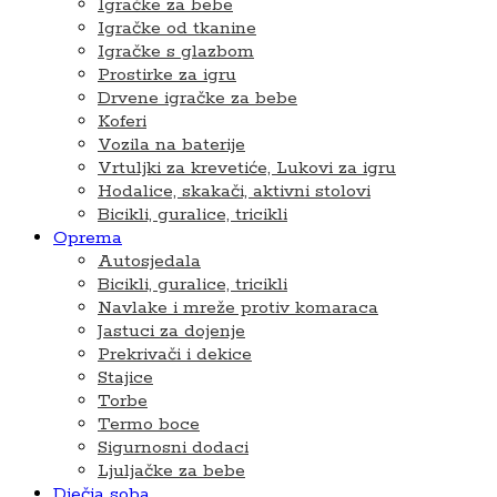
Igračke za bebe
Igračke od tkanine
Igračke s glazbom
Prostirke za igru
Drvene igračke za bebe
Koferi
Vozila na baterije
Vrtuljki za krevetiće, Lukovi za igru
Hodalice, skakači, aktivni stolovi
Bicikli, guralice, tricikli
Oprema
Autosjedala
Bicikli, guralice, tricikli
Navlake i mreže protiv komaraca
Jastuci za dojenje
Prekrivači i dekice
Stajice
Torbe
Termo boce
Sigurnosni dodaci
Ljuljačke za bebe
Dječja soba