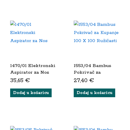
1470/01 Elektronski
1553/04 Bambus
Aspirator za Nos
Pokrivač za
Kupanje 100 X 100
35,65
€
27,40
€
Ružičasti
Dodaj u košaricu
Dodaj u košaricu