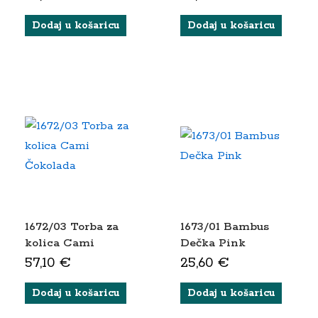
Dodaj u košaricu
Dodaj u košaricu
1672/03 Torba za
1673/01 Bambus
kolica Cami
Dečka Pink
Čokolada
57,10
€
25,60
€
Dodaj u košaricu
Dodaj u košaricu