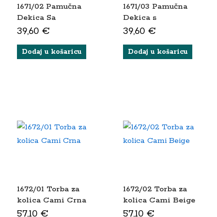
1671/02 Pamučna
1671/03 Pamučna
Dekica Sa
Dekica s
Flanelskom
Flanelskom
39,60
€
39,60
€
Podstavom Svijetlo
Podstavom Tamno
Bež
Bež
Dodaj u košaricu
Dodaj u košaricu
1672/01 Torba za
1672/02 Torba za
kolica Cami Crna
kolica Cami Beige
57,10
€
57,10
€