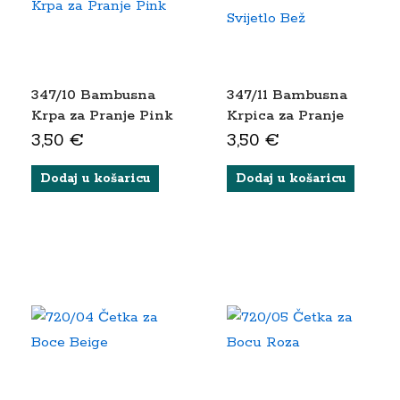
347/10 Bambusna
347/11 Bambusna
Krpa za Pranje Pink
Krpica za Pranje
Svijetlo Bež
3,50
€
3,50
€
Dodaj u košaricu
Dodaj u košaricu