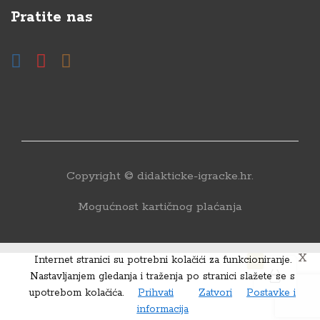
Pratite nas
Copyright © didakticke-igracke.hr.
Mogućnost kartičnog plaćanja
X
Internet stranici su potrebni kolačići za funkcioniranje.
0
Nastavljanjem gledanja i traženja po stranici slažete se s
upotrebom kolačića.
Prihvati
Zatvori
Postavke i
informacija