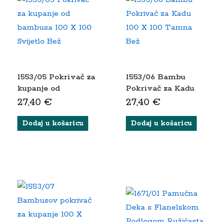
1553/05 Pokrivač za
1553/06 Bambu
kupanje od
Pokrivač za Kadu
bambusa 100 X 100
100 X 100 Tamna
27,40
€
27,40
€
Svijetlo Bež
Bež
Dodaj u košaricu
Dodaj u košaricu
ks
ena