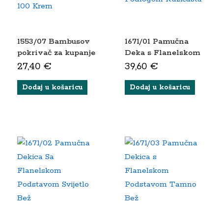
1553/07 Bambusov
1671/01 Pamučna
pokrivač za kupanje
Deka s Flanelskom
100 X 100 Krem
Podlogom
27,40
€
39,60
€
Ružičasta
Dodaj u košaricu
Dodaj u košaricu