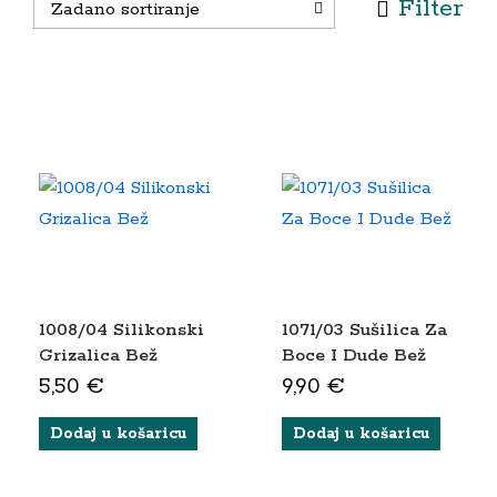
Filter
Zadano sortiranje
1008/04 Silikonski
1071/03 Sušilica Za
Grizalica Bež
Boce I Dude Bež
5,50
€
9,90
€
Dodaj u košaricu
Dodaj u košaricu