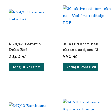
1674/03 Bambus
30 aktivnosti bez
Deka Bež
ekrana za djecu (3–
6 godina) – PDF
25,60
€
9,90
€
vodič za roditelje
Dodaj u košaricu
Dodaj u košaricu