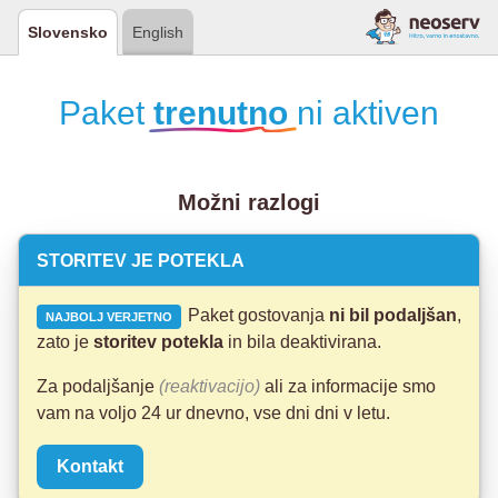
Slovensko
English
Paket
trenutno
ni aktiven
Možni razlogi
STORITEV JE POTEKLA
Paket gostovanja
ni bil podaljšan
,
NAJBOLJ VERJETNO
zato je
storitev potekla
in bila deaktivirana.
Za podaljšanje
(reaktivacijo)
ali za informacije smo
vam na voljo 24 ur dnevno, vse dni dni v letu.
Kontakt