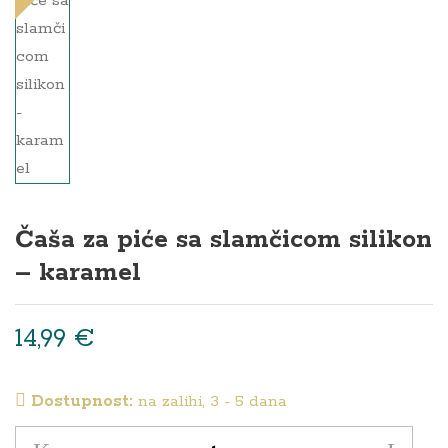
Čaša za piće sa slamčicom silikon
– karamel
14,99
€
Dostupnost:
na zalihi, 3 - 5 dana
Čaša