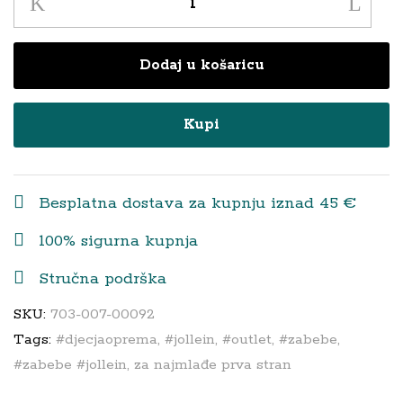
za
piće
Dodaj u košaricu
sa
slamčicom
silikon
Kupi
-
karamel
quantity
Besplatna dostava za kupnju iznad 45 €
100% sigurna kupnja
Stručna podrška
SKU:
703-007-00092
Tags:
#djecjaoprema
,
#jollein
,
#outlet
,
#zabebe
,
#zabebe #jollein
,
za najmlađe prva stran