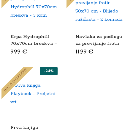
Krpa Hydrophill
Navlaka za podlogu
70x70cm breskva –
za previjanje frotir
3 kom
50×70 cm – Blijedo
9,99
€
11,99
€
ružičasta – 2
komada
BRZA DOSTAVA!
-
24
%
Prva knjiga