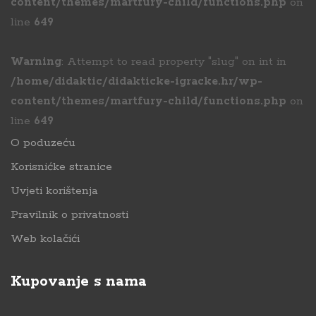
content/themes/martfury-child/functions.php
on
line
649
Warning
: Attempt to read property "slug" on int in
/home/didaktic/didakticke-igracke.hr/wp-
content/themes/martfury-child/functions.php
on
line
649
O poduzeću
Korisnićke stranice
Uvjeti korištenja
Pravilnik o privatnosti
Web kolačići
Kupovanje s nama