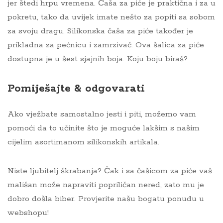
jer štedi hrpu vremena. Čaša za piće je praktična i za u
pokretu, tako da uvijek imate nešto za popiti sa sobom
za svoju dragu. Silikonska čaša za piće također je
prikladna za pećnicu i zamrzivač. Ova šalica za piće
dostupna je u šest sjajnih boja. Koju boju biraš?
Pomiješajte & odgovarati
Ako vježbate samostalno jesti i piti, možemo vam
pomoći da to učinite što je moguće lakšim s našim
cijelim asortimanom silikonskih artikala.
Niste ljubitelj škrabanja? Čak i sa čašicom za piće vaš
mališan može napraviti popriličan nered, zato mu je
dobro došla biber. Provjerite našu bogatu ponudu u
webshopu!