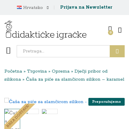
Prijava na Newsletter
Hrvatsko
0
Traži
Početna
»
Trgovina
»
Oprema
»
Dječji pribor od
silikona
»
Čaša za piće sa slamčicom silikon – karamel
Preporučujemo
BRZA DOSTAVA!