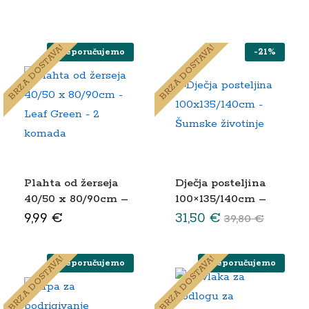
BRZA DOSTAVA!
BRZA DOSTAVA!
Preporučujemo
-
21
%
Plahta od žerseja
Dječja posteljina
40/50 x 80/90cm –
100×135/140cm –
Leaf Green – 2
Šumske životinje
9,99
€
31,50
€
39,80
€
komada
BRZA DOSTAVA!
BRZA DOSTAVA!
Preporučujemo
Preporučujemo