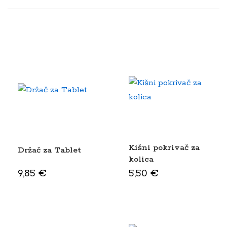
Kišni pokrivač za
Držač za Tablet
kolica
9,85
€
5,50
€