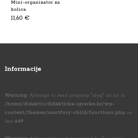
Mini-organizator za
kolica
11,60
€
Informacije
Warning
: Attempt to read property "slug" on int in
/home/didaktic/didakticke-igracke.hr/wp-
content/themes/martfury-child/functions.php
on
line
649