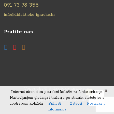
091 73 78 355
info@didakticke-igracke.hr
Pratite nas
Copyright © didakticke-igracke.hr.
X
Internet stranici su potrebni kolačići za funkcioniranje.
0
Nastavljanjem gledanja i traženja po stranici slažete se s
Mogućnost kartičnog plaćanja
upotrebom kolačića.
Prihvati
Zatvori
Postavke i
informacija