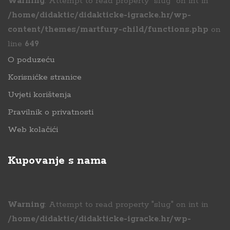
Warning
: Attempt to read property "slug" on int in
/home/didaktic/didakticke-igracke.hr/wp-
content/themes/martfury-child/functions.php
on
line
649
O poduzeću
Korisnićke stranice
Uvjeti korištenja
Pravilnik o privatnosti
Web kolačići
Kupovanje s nama
Warning
: Attempt to read property "slug" on int in
/home/didaktic/didakticke-igracke.hr/wp-