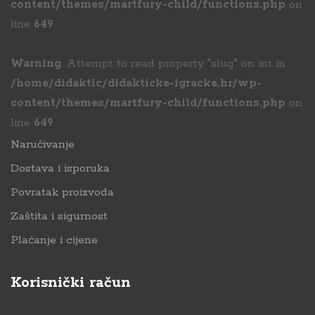
content/themes/martfury-child/functions.php
on
line
649
Warning
: Attempt to read property "slug" on int in
/home/didaktic/didakticke-igracke.hr/wp-
content/themes/martfury-child/functions.php
on
line
649
Naručivanje
Dostava i isporuka
Povratak proizvoda
Zaštita i sigurnost
Plaćanje i cijene
Korisnički račun