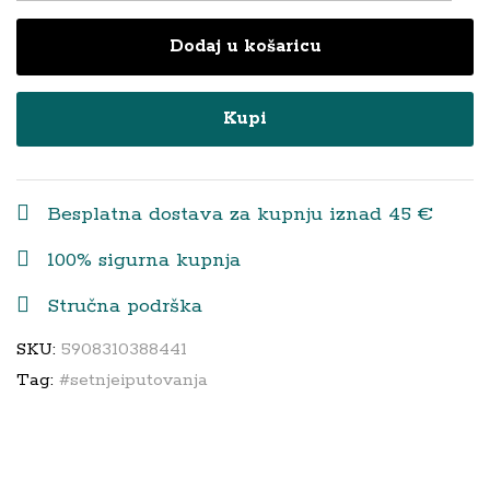
Torba
Dodaj u košaricu
za
Kolica
Bijela
Kupi
Šumska
Avantura
quantity
Besplatna dostava za kupnju iznad 45 €
100% sigurna kupnja
Stručna podrška
SKU:
5908310388441
Tag:
#setnjeiputovanja