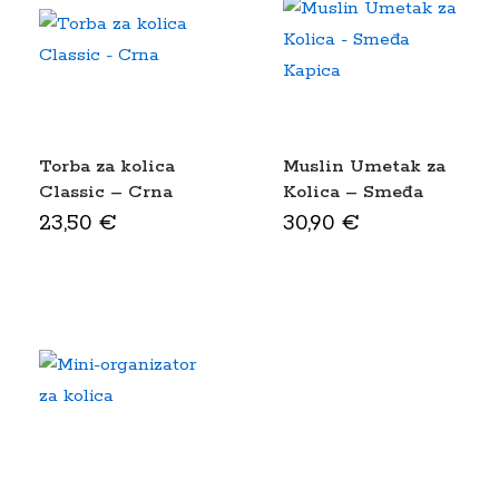
Torba za kolica
Muslin Umetak za
Classic – Crna
Kolica – Smeđa
Kapica
23,50
€
30,90
€