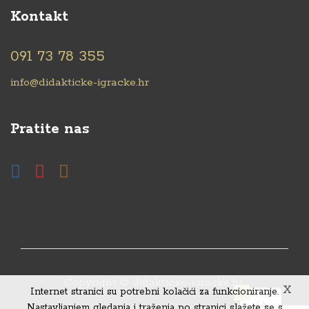
Kontakt
091 73 78 355
info@didakticke-igracke.hr
Pratite nas
Copyright © didakticke-igracke.hr.
X
Internet stranici su potrebni kolačići za funkcioniranje.
0
Nastavljanjem gledanja i traženja po stranici slažete se s