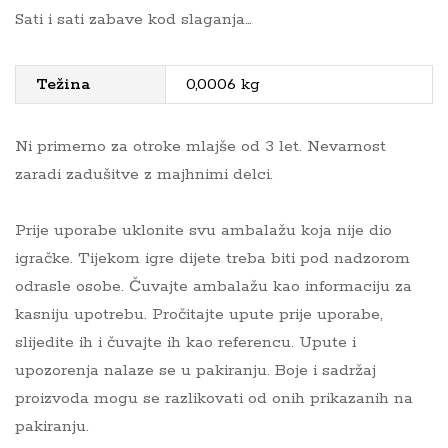
Sati i sati zabave kod slaganja…
Težina
0,0006 kg
Ni primerno za otroke mlajše od 3 let. Nevarnost
zaradi zadušitve z majhnimi delci.
Prije uporabe uklonite svu ambalažu koja nije dio
igračke. Tijekom igre dijete treba biti pod nadzorom
odrasle osobe. Čuvajte ambalažu kao informaciju za
kasniju upotrebu. Pročitajte upute prije uporabe,
slijedite ih i čuvajte ih kao referencu. Upute i
upozorenja nalaze se u pakiranju. Boje i sadržaj
proizvoda mogu se razlikovati od onih prikazanih na
pakiranju.