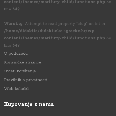
content/themes/martfury-child/functions.php
on
line
649
Warning
: Attempt to read property "slug" on int in
/home/didaktic/didakticke-igracke.hr/wp-
content/themes/martfury-child/functions.php
on
line
649
O poduzeću
Korisnićke stranice
Uvjeti korištenja
Pravilnik o privatnosti
Web kolačići
Kupovanje s nama