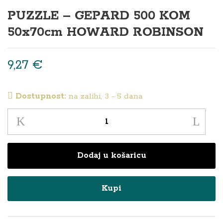
PUZZLE – GEPARD 500 KOM
50x70cm HOWARD ROBINSON
9,27
€
Dostupnost:
na zalihi, 3 - 5 dana
PUZZLE
–
GEPARD
Dodaj u košaricu
500
KOM
50x70cm
Kupi
HOWARD
ROBINSON