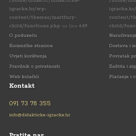
/home/didaktic/didakticke-
/home/did
igracke.hr/wp-
igracke.hr
content/themes/martfury-
content/t
child/functions.php
on line
649
child/func
O poduzeću
Naručivanj
Korisnićke stranice
Dostava i i
Uvjeti korištenja
Povratak p
Pravilnik o privatnosti
Zaštita i si
Web kolačići
Plaćanje i c
Kontakt
091 73 78 355
info@didakticke-igracke.hr
Pratite nas