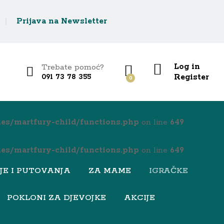
22,68
€
Prijava na Newsletter
Log in
Trebate pomoć?
Register
091 73 78 355
0
es/martfury-child/functions.php
on line
649
es/martfury-child/functions.php
on line
649
JE I PUTOVANJA
ZA MAME
IGRAČKE
POKLONI ZA DJEVOJKE
AKCIJE