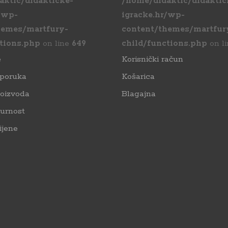
aktic/didakticke-
/home/didaktic/didaktic
/wp-
igracke.hr/wp-
hemes/martfury-
content/themes/martfur
tions.php
on line
649
child/functions.php
on l
e
Korisnički račun
sporuka
Košarica
roizvoda
Blagajna
gurnost
ijene