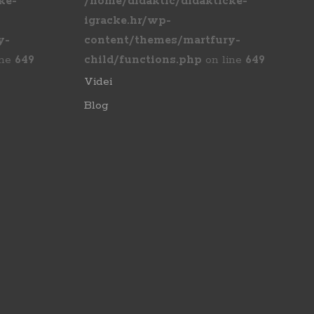
ke-
/home/didaktic/didakticke-
igracke.hr/wp-
y-
content/themes/martfury-
ine
649
child/functions.php
on line
649
Videi
Blog