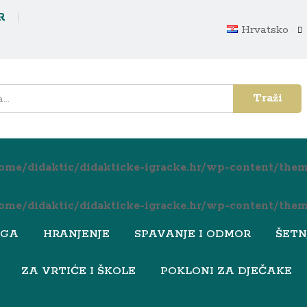
R
Hrvatsko
Traži
ome/didaktic/didakticke-igracke.hr/wp-content/them
ome/didaktic/didakticke-igracke.hr/wp-content/them
EGA
HRANJENJE
SPAVANJE I ODMOR
ŠETN
ZA VRTIĆE I ŠKOLE
POKLONI ZA DJEČAKE