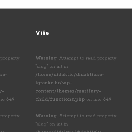
Više
 property
Warning
: Attempt to read property
"slug" on int in
ke-
/home/didaktic/didakticke-
igracke.hr/wp-
y-
content/themes/martfury-
ine
649
child/functions.php
on line
649
 property
Warning
: Attempt to read property
"slug" on int in