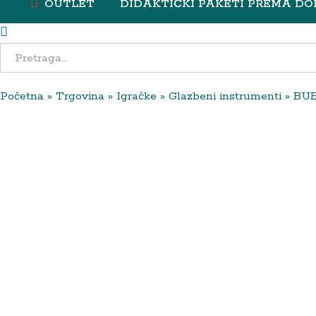
OUTLET
DIDAKTIČKI PAKETI PREMA DO
All
Početna
»
Trgovina
»
Igračke
»
Glazbeni instrumenti
»
BUB