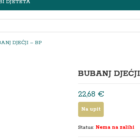
BI DJETETA
ANJ DJEĆJI – BP
BUBANJ DJEĆJI
22,68
€
Na upit
Status:
Nema na zalihi