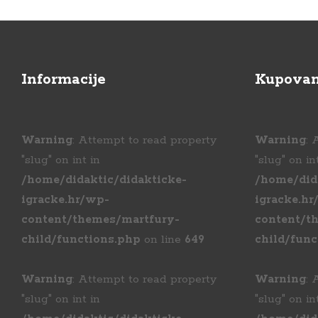
Informacije
Kupovan
Warning
: Attempt to read property
Warning
: 
"slug" on int in
"slug" on in
/home/didaktic/didakticke-
/home/did
igracke.hr/wp-
igracke.hr
content/themes/martfury-
content/t
child/functions.php
on line
649
child/func
Warning
: Attempt to read property
Warning
: 
"slug" on int in
"slug" on in