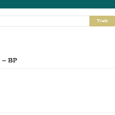
Traži
 – BP