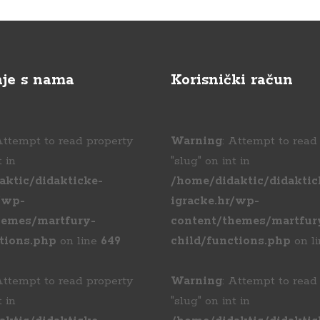
je s nama
Korisnički račun
Attempt to read property
Warning
: Attempt to read
t in
"slug" on int in
aktic/didakticke-
/home/didaktic/didaktic
/wp-
igracke.hr/wp-
hemes/martfury-
content/themes/martfur
tions.php
on line
649
child/functions.php
on l
Attempt to read property
Warning
: Attempt to read
t in
"slug" on int in