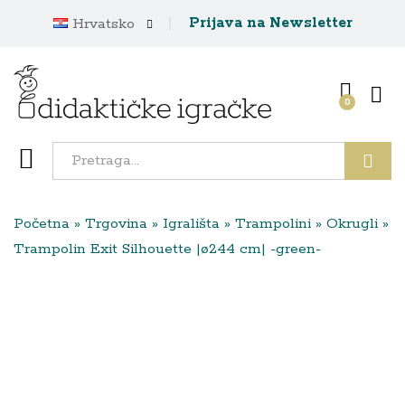
Prijava na Newsletter
Hrvatsko
0
Traži
Početna
»
Trgovina
»
Igrališta
»
Trampolini
»
Okrugli
»
Trampolin Exit Silhouette |ø244 cm| -green-