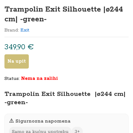
Trampolin Exit Silhouette |ø244
cm| -green-
Brand:
Exit
349,90
€
Na upit
Status:
Nema na zalihi
Trampolin Exit Silhouette |ø244 cm|
-green-
⚠️ Sigurnosna napomena
Samo za kućnu upotrebu
3+