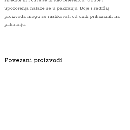
slijedite ih i čuvajte ih kao referencu. Upute i
upozorenja nalaze se u pakiranju. Boje i sadržaj
proizvoda mogu se razlikovati od onih prikazanih na
pakiranju.
Povezani proizvodi