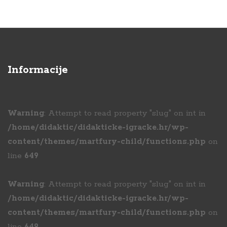
Informacije
Warning
: Attempt to read property "slug" on int in
/home/didaktic/didakticke-igracke.hr/wp-
content/themes/martfury-child/functions.php
on
line
649
Warning
: Attempt to read property "slug" on int in
/home/didaktic/didakticke-igracke.hr/wp-
content/themes/martfury-child/functions.php
on
line
649