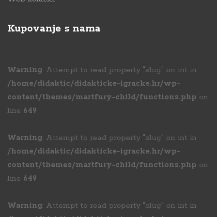
Kupovanje s nama
Warning
: Attempt to read property "slug" on int in
/home/didaktic/didakticke-igracke.hr/wp-
content/themes/martfury-child/functions.php
on
line
649
Warning
: Attempt to read property "slug" on int in
/home/didaktic/didakticke-igracke.hr/wp-
content/themes/martfury-child/functions.php
on
line
649
Warning
: Attempt to read property "slug" on int in