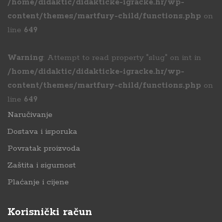
/home/didaktic/didakticke-igracke.hr/wp-
content/themes/martfury-child/functions.php
on
line
649
Warning
: Attempt to read property "slug" on int in
/home/didaktic/didakticke-igracke.hr/wp-
content/themes/martfury-child/functions.php
on
line
649
Naručivanje
Dostava i isporuka
Povratak proizvoda
Zaštita i sigurnost
Plaćanje i cijene
Korisnički račun