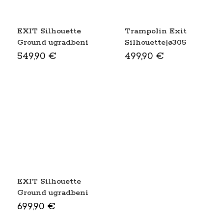
EXIT Silhouette
Trampolin Exit
Ground ugradbeni
Silhouette|ø305
trampolin |ø305
cm| -green-
549,90
€
499,90
€
cm| -crna-
EXIT Silhouette
Ground ugradbeni
trampolin |ø366
699,90
€
cm| -roza-