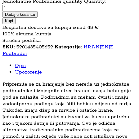
Jednokratne Podbradnici quantity
Quantity:
Dodaj u košaricu
Kupi
Besplatna dostava za kupnju iznad 45 €
100% sigurna kupnja
Stručna podrška
SKU:
5901435405659
Kategorije:
HRANJENJE
,
Podbradci
Opis
Upozorenje
Pripremite se za hranjenje bez nereda uz jednokratne
podbradnike i izbjegnite stres hraneći svoju bebu gdje
god se nalazite. Podbradnici su mekani, čvrsti i imaju
vodootpornu podlogu koja štiti bebinu odjeću od mrlja.
Također, imaju džep za mrvice i ostatke hrane.
Jednokratni podbradnici su izvrsni za kućnu upotrebu
kao i tijekom šetnje ili putovanja. Ovo je odlična
alternativa tradicionalnim podbradnicima koja će
pomoći u zaštiti odjeće vaše bebe dok iskušava nove