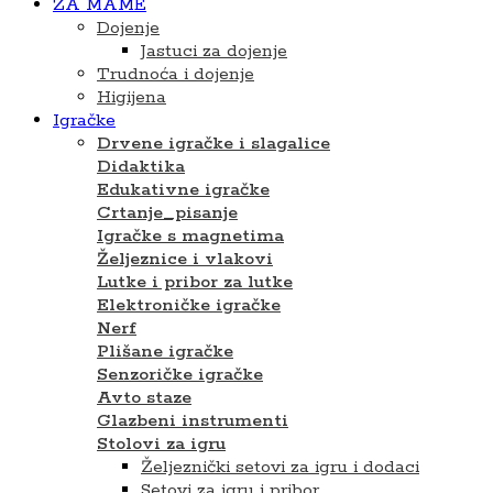
ZA MAME
Dojenje
Jastuci za dojenje
Trudnoća i dojenje
Higijena
Igračke
Drvene igračke i slagalice
Didaktika
Edukativne igračke
Crtanje_pisanje
Igračke s magnetima
Željeznice i vlakovi
Lutke i pribor za lutke
Elektroničke igračke
Nerf
Plišane igračke
Senzoričke igračke
Avto staze
Glazbeni instrumenti
Stolovi za igru
Željeznički setovi za igru i dodaci
Setovi za igru ​​i pribor