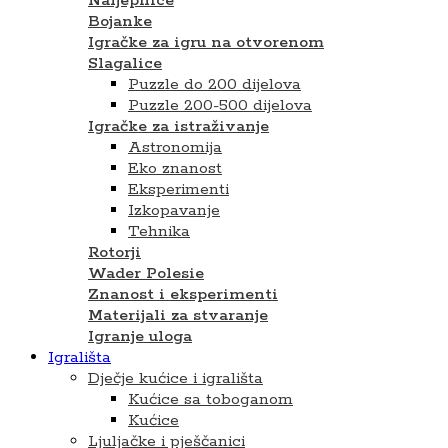
Naljepnice
Bojanke
Igračke za igru na otvorenom
Slagalice
Puzzle do 200 dijelova
Puzzle 200-500 dijelova
Igračke za istraživanje
Astronomija
Eko znanost
Eksperimenti
Izkopavanje
Tehnika
Rotorji
Wader Polesie
Znanost i eksperimenti
Materijali za stvaranje
Igranje uloga
Igrališta
Dječje kućice i igrališta
Kućice sa toboganom
Kućice
Ljuljačke i pješčanici