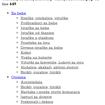
line
649
Za bebe
Zvečke, grickalice, vrtuljke
Podbradnici za bebe
Igračke za bebe
Igračke od tkanine
Igračke s glazbom
Prostirke za igru
Drvene igračke za bebe
Koferi
Vozila na baterije
Vrtuljki za krevetiće, Lukovi za igru
Hodalice, skakači, aktivni stolovi
Bicikli, guralice, tricikli
Oprema
Autosjedala
Bicikli, guralice, tricikli
Navlake i mreže protiv komaraca
Jastuci za dojenje
Prekrivači i dekice