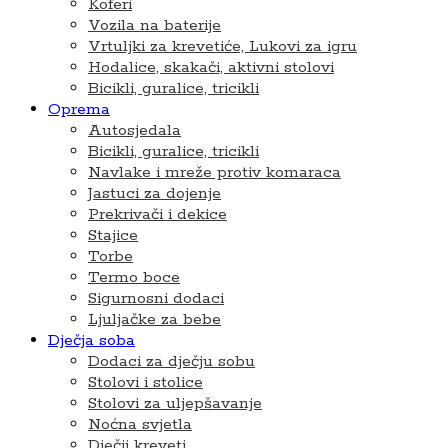
Koferi
Vozila na baterije
Vrtuljki za krevetiće, Lukovi za igru
Hodalice, skakači, aktivni stolovi
Bicikli, guralice, tricikli
Oprema
Autosjedala
Bicikli, guralice, tricikli
Navlake i mreže protiv komaraca
Jastuci za dojenje
Prekrivači i dekice
Stajice
Torbe
Termo boce
Sigurnosni dodaci
Ljuljačke za bebe
Dječja soba
Dodaci za dječju sobu
Stolovi i stolice
Stolovi za uljepšavanje
Noćna svjetla
Dječji kreveti