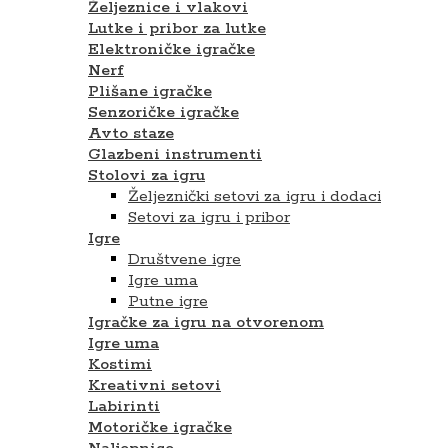
Željeznice i vlakovi
Lutke i pribor za lutke
Elektroničke igračke
Nerf
Plišane igračke
Senzoričke igračke
Avto staze
Glazbeni instrumenti
Stolovi za igru
Željeznički setovi za igru i dodaci
Setovi za igru ​​i pribor
Igre
Društvene igre
Igre uma
Putne igre
Igračke za igru na otvorenom
Igre uma
Kostimi
Kreativni setovi
Labirinti
Motoričke igračke