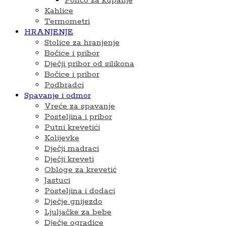
Pončo za kupanje
Kahlice
Termometri
HRANJENJE
Stolice za hranjenje
Bočice i pribor
Dječji pribor od silikona
Bočice i pribor
Podbradci
Spavanje i odmor
Vreće za spavanje
Posteljina i pribor
Putni krevetići
Kolijevke
Dječji madraci
Dječji kreveti
Obloge za krevetić
Jastuci
Posteljina i dodaci
Dječje gnijezdo
Ljuljačke za bebe
Dječje ogradice