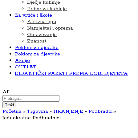
Dječje kuhinje
Pribor za kuhinje
Za vrtiće i škole
Aktivna igra
Namještaj i oprema
Obrazovanje
Znanost
Pokloni za dječake
Pokloni za djevojke
Akcije
OUTLET
DIDAKTIČKI PAKETI PREMA DOBI DJETETA
All
Traži
Početna
»
Trgovina
»
HRANJENJE
»
Podbradci
»
Jednokratne Podbradnici