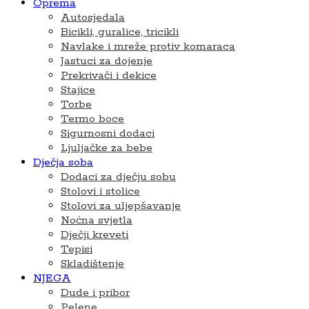
Oprema
Autosjedala
Bicikli, guralice, tricikli
Navlake i mreže protiv komaraca
Jastuci za dojenje
Prekrivači i dekice
Stajice
Torbe
Termo boce
Sigurnosni dodaci
Ljuljačke za bebe
Dječja soba
Dodaci za dječju sobu
Stolovi i stolice
Stolovi za uljepšavanje
Noćna svjetla
Dječji kreveti
Tepisi
Skladištenje
NJEGA
Dude i pribor
Pelene