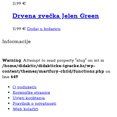
11,99
€
Drvena zvečka Jelen Green
11,99
€
Dodaj u košaricu
Informacije
Warning
: Attempt to read property "slug" on int in
/home/didaktic/didakticke-igracke.hr/wp-
content/themes/martfury-child/functions.php
on
line
649
O poduzeću
Korisnićke stranice
Uvjeti korištenja
Pravilnik o privatnosti
Web kolačići