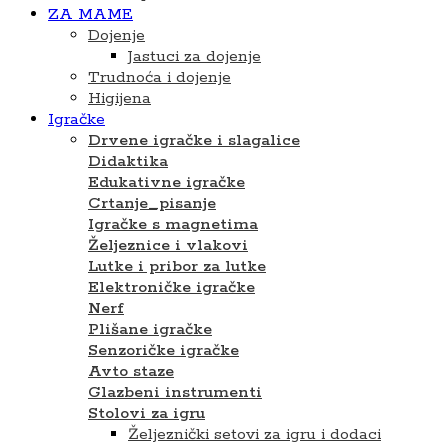
ZA MAME
Dojenje
Jastuci za dojenje
Trudnoća i dojenje
Higijena
Igračke
Drvene igračke i slagalice
Didaktika
Edukativne igračke
Crtanje_pisanje
Igračke s magnetima
Željeznice i vlakovi
Lutke i pribor za lutke
Elektroničke igračke
Nerf
Plišane igračke
Senzoričke igračke
Avto staze
Glazbeni instrumenti
Stolovi za igru
Željeznički setovi za igru i dodaci