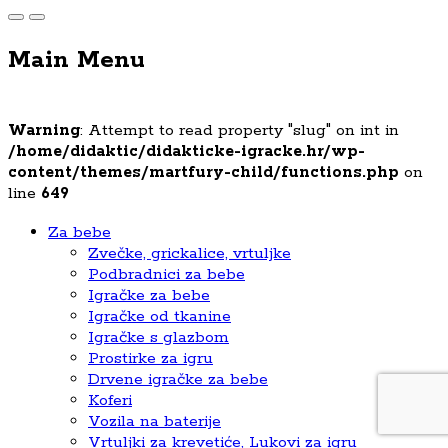
Main Menu
Warning
: Attempt to read property "slug" on int in
/home/didaktic/didakticke-igracke.hr/wp-
content/themes/martfury-child/functions.php
on
line
649
Za bebe
Zvečke, grickalice, vrtuljke
Podbradnici za bebe
Igračke za bebe
Igračke od tkanine
Igračke s glazbom
Prostirke za igru
Drvene igračke za bebe
Koferi
Vozila na baterije
Vrtuljki za krevetiće, Lukovi za igru