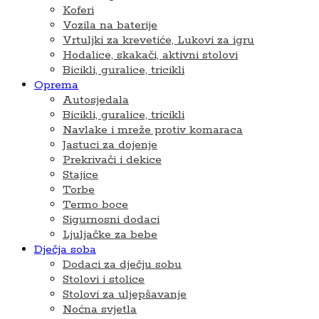
Koferi
Vozila na baterije
Vrtuljki za krevetiće, Lukovi za igru
Hodalice, skakači, aktivni stolovi
Bicikli, guralice, tricikli
Oprema
Autosjedala
Bicikli, guralice, tricikli
Navlake i mreže protiv komaraca
Jastuci za dojenje
Prekrivači i dekice
Stajice
Torbe
Termo boce
Sigurnosni dodaci
Ljuljačke za bebe
Dječja soba
Dodaci za dječju sobu
Stolovi i stolice
Stolovi za uljepšavanje
Noćna svjetla