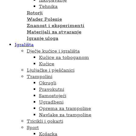
Izkopavanje
Tehnika
Rotorji
Wader Polesie
Znanost i eksperimenti
Materijali za stvaranje
Igranje uloga
Igrališta
Dječje kućice i igrališta
Kućice sa toboganom
Kućice
Ljuljačke i pješčanici
Trampolini
Okrugli
Pravokutni
Samostojeći
Ugradbeni
Oprema za trampoline
Navlake za trampoline
Tricikli i gokarti
Sport
Košarka