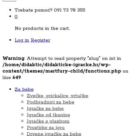
Trebate pomoć?
091 73 78 355
0
No products in the cart.
Log in
Register
Warning
: Attempt to read property "slug" on int in
/home/didaktic/didakticke-igracke.hr/wp-
content/themes/martfury-child/functions.php
on
line
649
Za bebe
Zvečke, grickalice, vrtuljke
Podbradnici za bebe
Igračke za bebe
Igračke od tkanine
Igračke s glazbom
Prostirke za igru
Drvene igračke za bebe