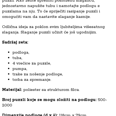
puzzli. Ako želite spremiti posloženu slagalicu,
jednostavno napušite tubu i namotajte podlogu s
puzzlama na nju. To će spriječiti rasipanje puzzli i
omogućiti vam da nastavite slaganje kasnije.
Odlična ideja za poklon svim ljubiteljima višesatnog
slaganja. Slaganje puzzli učinit će još ugodnijim.
Sadržaj seta:
podloga,
tuba,
4 vrećice za puzzle,
pumpa,
trake za nošenje podloge,
torba za spremanje.
Materijal:
poliester sa strukturom filca.
Broj puzzli koje se mogu složiti na podlogu:
500-
2000
Dimenzije podloge (d x š):
118cm x 79cm