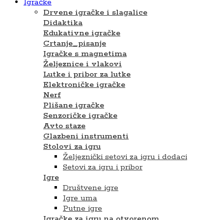
Igračke
Drvene igračke i slagalice
Didaktika
Edukativne igračke
Crtanje_pisanje
Igračke s magnetima
Željeznice i vlakovi
Lutke i pribor za lutke
Elektroničke igračke
Nerf
Plišane igračke
Senzoričke igračke
Avto staze
Glazbeni instrumenti
Stolovi za igru
Željeznički setovi za igru i dodaci
Setovi za igru ​​i pribor
Igre
Društvene igre
Igre uma
Putne igre
Igračke za igru na otvorenom