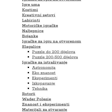
Igre uma
Kostimi
Kreativni setovi
Labirinti
Motoričke igračke
Naljepnice
Bojanke
Igračke za igru na otvorenom
Slagalice
Puzzle do 200 dijelova
Puzzle 200-500 dijelova
Igračke za istraživanje
Astronomija
Eko znanost
Eksperimenti
Izkopavanje
Tehnika
Rotorji
Wader Polesie
Znanost i eksperimenti
Materijali za stvaranje