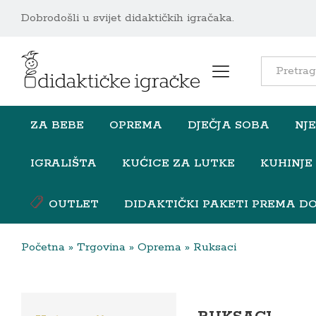
Dobrodošli u svijet didaktičkih igračaka.
All
ZA BEBE
OPREMA
DJEČJA SOBA
NJ
IGRALIŠTA
KUĆICE ZA LUTKE
KUHINJE
OUTLET
DIDAKTIČKI PAKETI PREMA DO
Početna
»
Trgovina
»
Oprema
»
Ruksaci