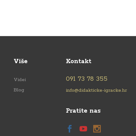
Više
Kontakt
091 73 78 355
Videi
Blog
info@didakticke-igracke.hr
Pratite nas