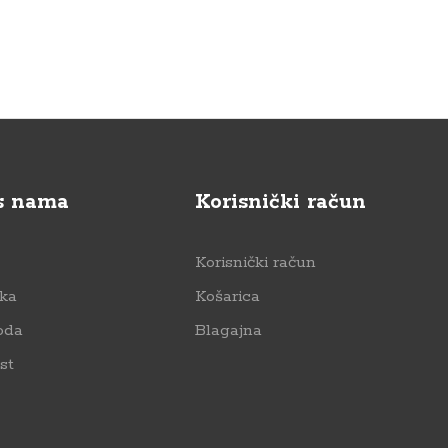
s nama
Korisnički račun
Korisnički račun
uka
Košarica
oda
Blagajna
st