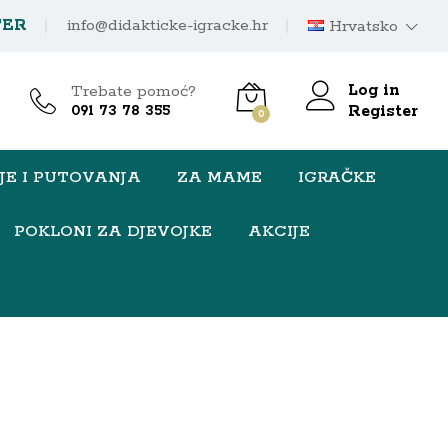
TER
info@didakticke-igracke.hr
Hrvatsko
Log in
Trebate pomoć?
Register
091 73 78 355
0
JE I PUTOVANJA
ZA MAME
IGRAČKE
POKLONI ZA DJEVOJKE
AKCIJE