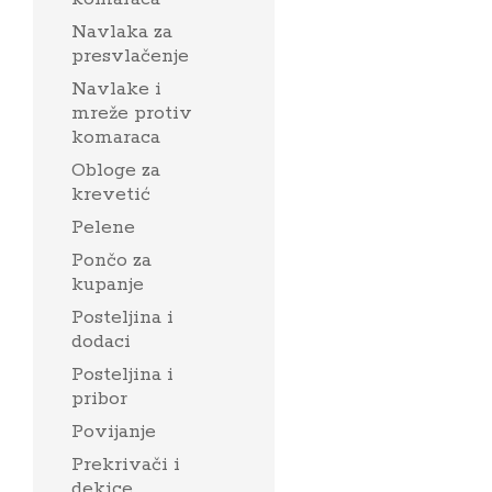
Navlaka za
presvlačenje
Navlake i
mreže protiv
komaraca
Obloge za
krevetić
Pelene
Pončo za
kupanje
Posteljina i
dodaci
Posteljina i
pribor
Povijanje
Prekrivači i
dekice