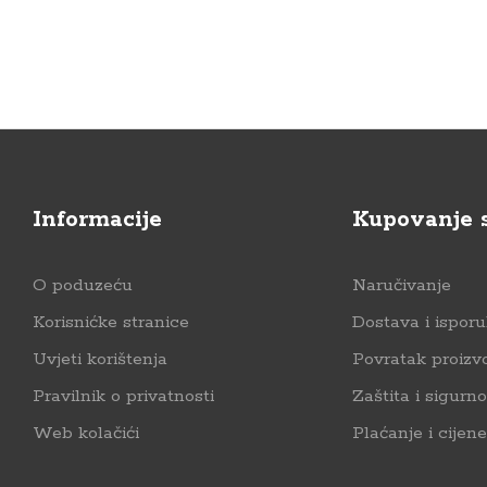
Informacije
Kupovanje 
O poduzeću
Naručivanje
Korisnićke stranice
Dostava i ispor
Uvjeti korištenja
Povratak proizv
Pravilnik o privatnosti
Zaštita i sigurno
Web kolačići
Plaćanje i cijene