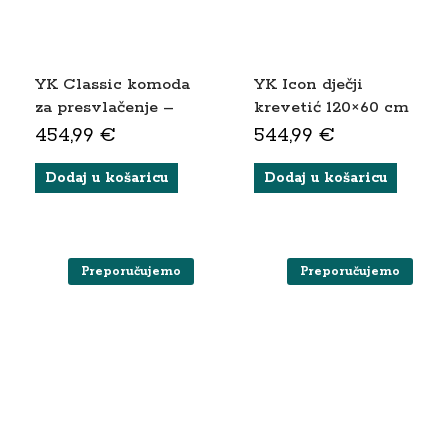
YK Classic komoda
YK Icon dječji
za presvlačenje –
krevetić 120×60 cm
bijela
– bijela/hrast
454,99
€
544,99
€
(novost 2026)
Dodaj u košaricu
Dodaj u košaricu
Preporučujemo
Preporučujemo