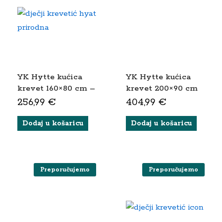
YK Hytte kućica
YK Hytte kućica
krevet 160×80 cm –
krevet 200×90 cm
prirodna
– bijela
256,99
€
404,99
€
Dodaj u košaricu
Dodaj u košaricu
ks
Preporučujemo
Preporučujemo
ena