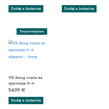
vodootporne
navlake (73×55 cm)
Dodaj u košaricu
Dodaj u košaricu
Preporučujemo
YK Snug vreća za
spavanje 0–6
mjeseci – Ivory
54,99
€
Dodaj u košaricu