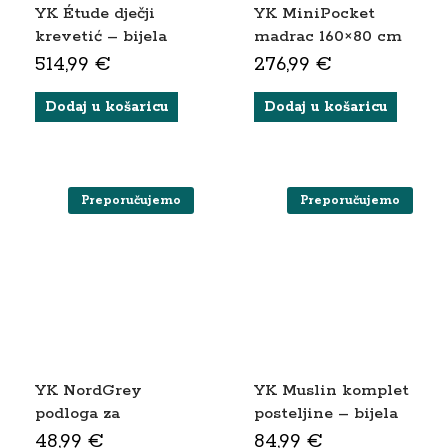
YK Étude dječji
YK MiniPocket
krevetić – bijela
madrac 160×80 cm
– obostrani
514,99
€
276,99
€
Dodaj u košaricu
Dodaj u košaricu
Preporučujemo
Preporučujemo
YK NordGrey
YK Muslin komplet
podloga za
posteljine – bijela
presvlačenje + 2
48,99
€
84,99
€