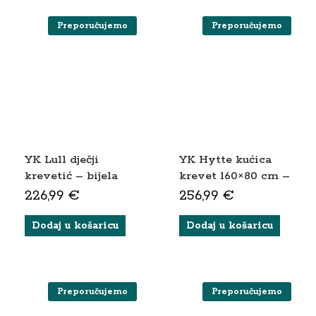
Preporučujemo
Preporučujemo
YK Lull dječji
YK Hytte kućica
krevetić – bijela
krevet 160×80 cm –
(bez kotačića)
bijela
226,99
€
256,99
€
Dodaj u košaricu
Dodaj u košaricu
Preporučujemo
Preporučujemo