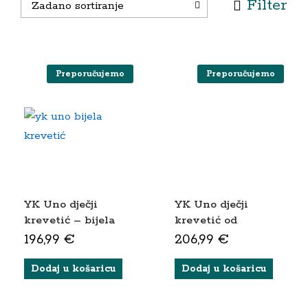
Filter
Zadano sortiranje
Preporučujemo
Preporučujemo
YK Uno dječji
YK Uno dječji
krevetić – bijela
krevetić od
(bez kotačića)
bukovine –
196,99
€
206,99
€
prirodna
Dodaj u košaricu
Dodaj u košaricu